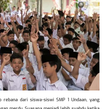
p rebana dari siswa-siswi SMP 1 Undaan, yang
an merdu. Suasana menjadi lebih syahdu ketika