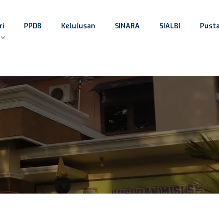
ri
PPDB
Kelulusan
SINARA
SIALBI
Pust